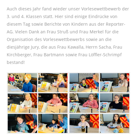
Auch dieses Jahr fand wieder unser Vorlesewettbewerb der
3. und 4. Klassen statt. Hier sind einige Eindrücke von
diesem Tag sowie Berichte von Kindern aus der Reporter-
AG. Vielen Dank an Frau Struß und Frau Merkel für die
Organisation des Vorlesewettbewerbs sowie an die
diesjährige Jury, die aus Frau Kawalla, Herrn Sacha, Frau
Kirchberger, Frau Bartmann sowie Frau Löffler-Schrimpf
bestand!