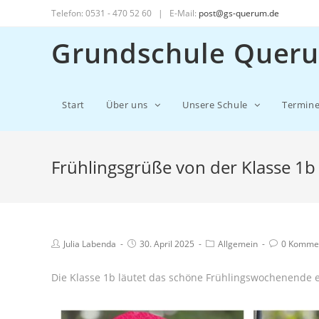
Telefon: 0531 - 470 52 60 | E-Mail:
post@gs-querum.de
Grundschule Quer
Start
Über uns
Unsere Schule
Termin
Frühlingsgrüße von der Klasse 1b
Julia Labenda
30. April 2025
Allgemein
0 Komme
Die Klasse 1b läutet das schöne Frühlingswochenende e