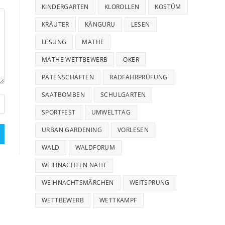
KINDERGARTEN
KLOROLLEN
KOSTÜM
KRÄUTER
KÄNGURU
LESEN
LESUNG
MATHE
MATHE WETTBEWERB
OKER
PATENSCHAFTEN
RADFAHRPRÜFUNG
SAATBOMBEN
SCHULGARTEN
SPORTFEST
UMWELTTAG
URBAN GARDENING
VORLESEN
WALD
WALDFORUM
WEIHNACHTEN NAHT
WEIHNACHTSMÄRCHEN
WEITSPRUNG
WETTBEWERB
WETTKAMPF